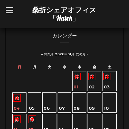
桑折シェアオフィス
t
o
「Hatch」
g
g
l
e
n
カレンダー
a
v
i
g
« 前の月
2026年01月
次の月 »
a
t
i
日
月
火
水
木
金
土
o
n
01
02
03
04
05
06
07
08
09
10