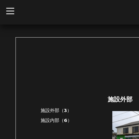
t
o
g
g
l
e
n
a
v
i
g
a
t
i
o
n
施設外部
施設外部（3）
施設内部（6）