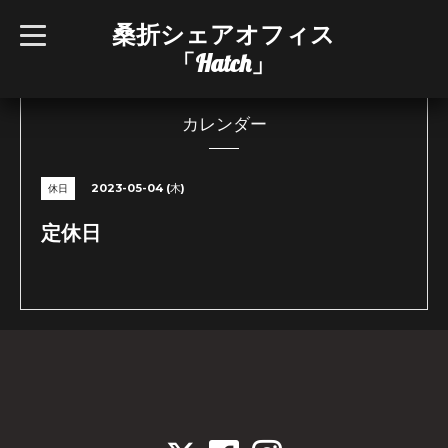
桑折シェアオフィス
t
o
「Hatch」
g
g
l
e
n
カレンダー
a
v
i
g
2023-05-04 (木)
休日
a
t
i
定休日
o
n