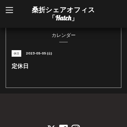
桑折シェアオフィス
t
o
「Hatch」
g
g
l
e
n
カレンダー
a
v
i
g
2023-05-05 (金)
休日
a
t
i
定休日
o
n