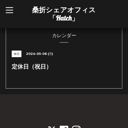
桑折シェアオフィス
t
o
「Hatch」
g
g
l
e
n
カレンダー
a
v
i
g
2024-05-06 (月)
休日
a
t
i
定休日（祝日）
o
n