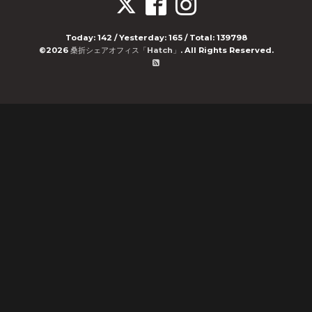
Today:
142
/ Yesterday:
165
/ Total:
139798
©2026
桑折シェアオフィス「Hatch」
. All Rights Reserved.