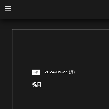
t
o
g
g
l
e
n
a
v
i
g
a
t
i
o
n
2024-09-23 (月)
休日
祝日