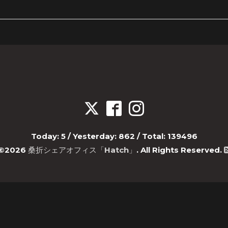
Today:
5
/ Yesterday:
862
/ Total:
139496
©2026
桑折シェアオフィス「Hatch」
. All Rights Reserved.