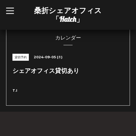
桑折シェアオフィス
t
o
「Hatch」
g
g
l
e
n
カレンダー
a
v
i
g
2024-09-05 (木)
貸切予約
a
t
i
シェアオフィス貸切あり
o
n
T.I