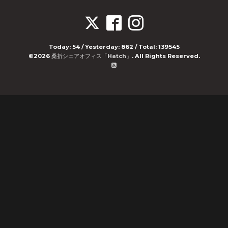
Today:
54
/ Yesterday:
862
/ Total:
139545
©2026
桑折シェアオフィス「Hatch」
. All Rights Reserved.