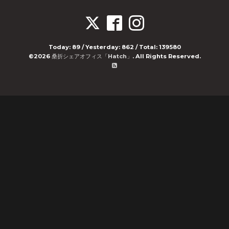
Today:
89
/ Yesterday:
862
/ Total:
139580
©2026
桑折シェアオフィス「Hatch」
. All Rights Reserved.