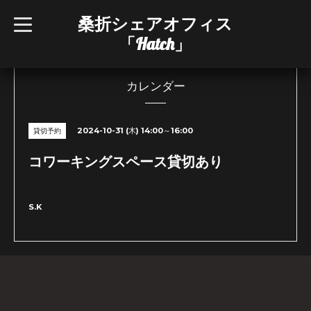
桑折シェアオフィス
t
o
「Hatch」
g
g
l
e
n
カレンダー
a
v
i
g
2024-10-31 (木) 14:00～16:00
貸切予約
a
t
i
コワーキングスペース貸切あり
o
n
S.K