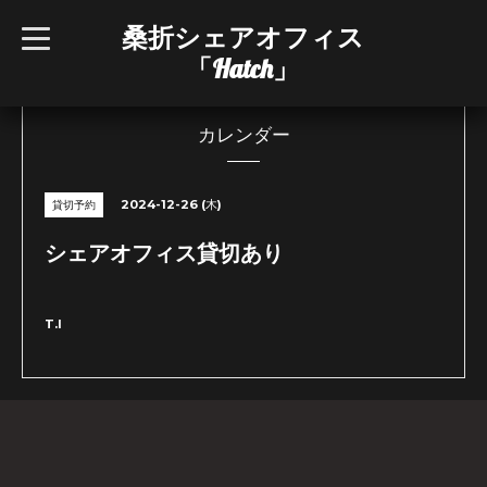
桑折シェアオフィス
t
o
「Hatch」
g
g
l
e
n
カレンダー
a
v
i
g
2024-12-26 (木)
貸切予約
a
t
i
シェアオフィス貸切あり
o
n
T.I