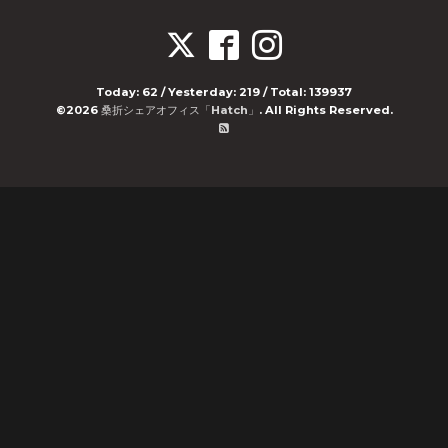
Today:
62
/ Yesterday:
219
/ Total:
139937
©2026
桑折シェアオフィス「Hatch」
. All Rights Reserved.