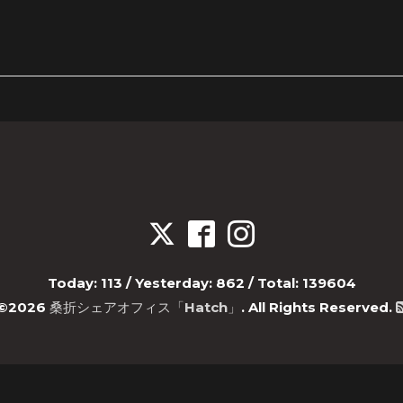
Today:
113
/ Yesterday:
862
/ Total:
139604
©2026
桑折シェアオフィス「Hatch」
. All Rights Reserved.