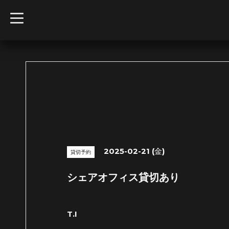
t
o
g
g
l
e
n
a
v
i
g
a
t
i
o
n
2025-02-21 (金)
貸切予約
シェアオフィス貸切あり
T.I