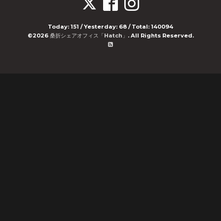
Today:
151
/ Yesterday:
68
/ Total:
140094
©2026
桑折シェアオフィス「Hatch」
. All Rights Reserved.