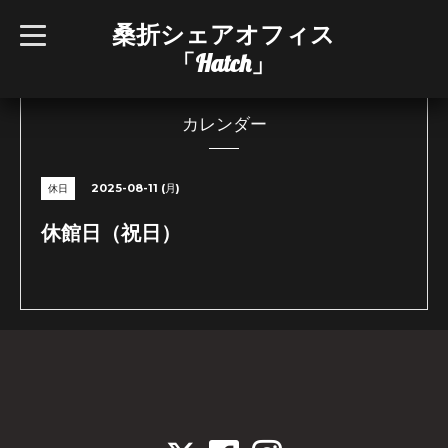
桑折シェアオフィス
t
o
「Hatch」
g
g
l
e
n
カレンダー
a
v
i
g
2025-08-11 (月)
休日
a
t
i
休館日（祝日）
o
n