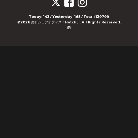
Today:
143
/ Yesterday:
165
/ Total:
139799
©2026
桑折シェアオフィス「Hatch」
. All Rights Reserved.