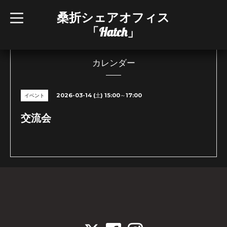
桑折シェアオフィス
t
o
「Hatch」
g
g
l
e
n
カレンダー
a
v
i
g
2026-03-14 (土) 15:00～17:00
イベント
a
t
i
交流会
o
n