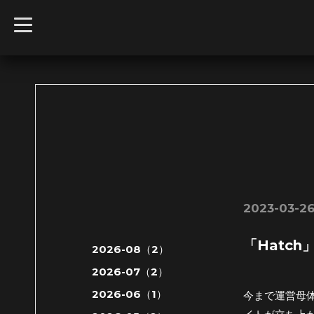
t
o
g
g
l
e
n
a
v
i
g
a
t
i
o
n
2023-03-26
「Hatc
2026-08（2）
2026-07（2）
2026-06（1）
今まで運営母