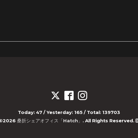
Today:
47
/ Yesterday:
165
/ Total:
139703
©2026
桑折シェアオフィス「Hatch」
. All Rights Reserved.