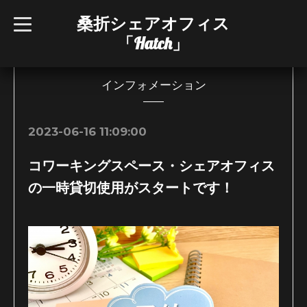
桑折シェアオフィス
t
o
「Hatch」
g
g
l
e
n
インフォメーション
a
v
i
g
2023-06-16 11:09:00
a
t
i
コワーキングスペース・シェアオフィス
o
n
の一時貸切使用がスタートです！