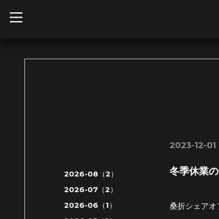
t
o
g
g
l
e
n
a
v
i
g
a
t
i
o
n
2023-12-01 
冬季休業の
2026-08（2）
2026-07（2）
2026-06（1）
桑折シェアオ