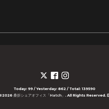
Today:
99
/ Yesterday:
862
/ Total:
139590
©2026
桑折シェアオフィス「Hatch」
. All Rights Reserved.