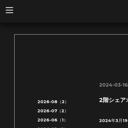
t
o
g
g
l
e
n
a
v
i
g
a
t
i
o
n
2024-03-16 
2階シェア
2026-08（2）
2026-07（2）
2026-06（1）
2024年3月