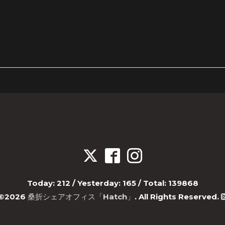
Today:
212
/ Yesterday:
165
/ Total:
139868
©2026
桑折シェアオフィス「Hatch」
. All Rights Reserved.