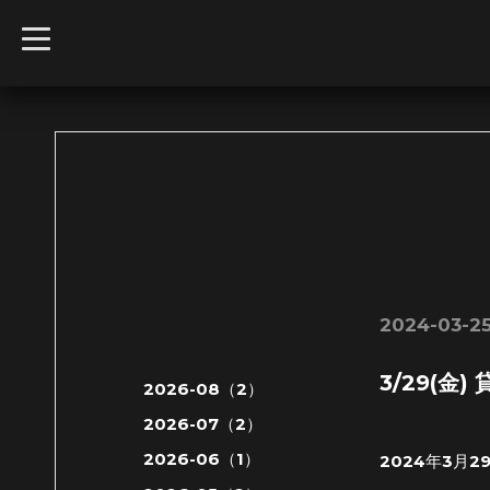
t
o
g
g
l
e
n
a
v
i
g
a
t
i
o
n
2024-03-25
3/29(金
2026-08（2）
2026-07（2）
2026-06（1）
2024年3月