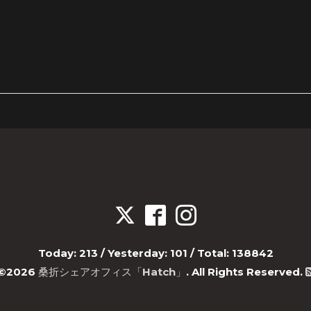
Today:
213
/ Yesterday:
101
/ Total:
138842
©2026
桑折シェアオフィス「Hatch」
. All Rights Reserved.