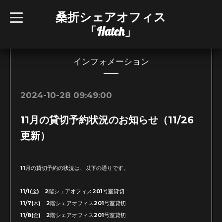
桑折シェアオフィス
t
o
「Hatch」
g
g
l
e
n
インフォメーション
a
v
i
g
2024-10-28 09:49:00
a
t
i
11月の貸切予約状況のお知らせ（11/26
o
n
更新）
11月の貸切予約の状況は、以下の通りです。
11/1(金) 2階シェアオフィス201号室貸切
11/7(木) 2階シェアオフィス201号室貸切
11/8(金) 2階シェアオフィス201号室貸切